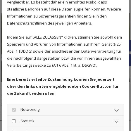
vergleichbar. Es besteht daher ein erhöhtes Risiko, dass
staatliche Behörden auf diese Daten zugreifen können. Weitere
Informationen zu Sicherheitsgarantien finden Sie in den
Datenschutzrichtlinien des jeweiligen Anbieters.
Indem Sie auf „ALLE ZULASSEN" klicken, stimmen Sie sowohl dem
Speichern und Abrufen von Informationen auf Ihrem Gerät (§ 25
0541
Abs. 1 TDDDG) sowie der anschließenden Datenverarbeitung für
die nachfolgend dargestellten bzw. die von Ihnen ausgewählten
info
Verarbeitungszwecke zu (Art 6 Abs. 1 lit. a. DSGVO).
Eine bereits erteilte Zustimmung können Sie jederzeit
über den links unten eingeblendeten Cookie-Button für
Sonderanfertigungen
die Zukunft widerrufen.
Unser Unternehmen bietet hochwertige
Sonderanfertigungen für Skulpturen, Wegeinfassungen
Notwendig
und Informationstafeln.
... mehr erfahren
Statistik
ANSPRECHPARTNER FÜR WARTUNGEN UND