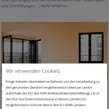
und Stilrichtungen.
... mehr erfahren
Wir verwenden Cookies.
Einige Anbieter übermitteln im Rahmen von der Verarbeitung zu
Fenster und Insektenschutz
den genannten Zwecken möglicherweise Daten an Länder
Fenster und Insektenschutzgitter in individueller
außerhalb der EU/ des EWR (Drittlanddatenübermittlung), z.B. in
Ausführung erhalten Sie bei uns. Evers Metallbau GmbH
die USA. Das Datenschutzniveau in diesen Ländern ist
in Osnabrück.
... mehr erfahren
möglicherweise nicht mit dem in den EU-/EWR-Ländern